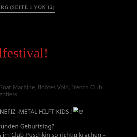
ERG
(SEITE 1 VON 12)
festival!
EFIZ -METAL HILFT KIDS !
n runden Geburtstag?
 im Club Puschkin so richtig krachen –